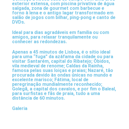
exterior extensa, com piscina privativa de água
salgada, zona de gourmet com barbecue e
forno à lena e o antigo lagar transformado em
salão de jogos com bilhar, ping-pong e canto de
DVDs.
Ideal para dias agradáveis em família ou com
amigos, para relaxar tranquilamente ou
conhecer as redondezas.
Apenas a 45 minutos de Lisboa, é o sítio ideal
para uma “fuga” da azáfama da cidade ou para
visitar Santarém, capital do Ribatejo; Óbidos,
vila medieval de renome; Caldas da Rainha,
famosa pelas suas loiças e praias; Nazaré, tão
procurada devido às ondas únicas no mundo e
excelente marisco; Fátima, local de
peregrinação mundialmente reconhecido;
Golegã, a capital dos cavalos, e por fim o Baleal,
para surfistas e fãs de praia, tudo a uma
distância de 60 minutos.
Galeria