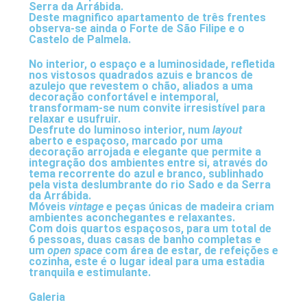
Serra da Arrábida.
Deste magnifico apartamento de três frentes
observa-se ainda o Forte de São Filipe e o
Castelo de Palmela.
No interior, o espaço e a luminosidade, refletida
nos vistosos quadrados azuis e brancos de
azulejo que revestem o chão, aliados a uma
decoração confortável e intemporal,
transformam-se num convite irresistível para
relaxar e usufruir.
Desfrute do luminoso interior, num
layout
aberto e espaçoso, marcado por uma
decoração arrojada e elegante que permite a
integração dos ambientes entre si, através do
tema recorrente do azul e branco, sublinhado
pela vista deslumbrante do rio Sado e da Serra
da Arrábida.
Móveis
vintage
e peças únicas de madeira criam
ambientes aconchegantes e relaxantes.
Com dois quartos espaçosos, para um total de
6 pessoas, duas casas de banho completas e
um
open space
com área de estar, de refeições e
cozinha, este é o lugar ideal para uma estadia
tranquila e estimulante.
Galeria