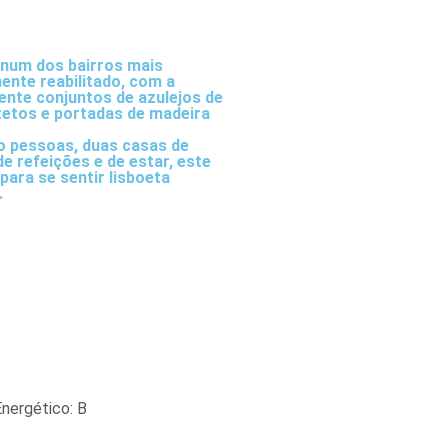
o num dos bairros mais
ente reabilitado, com a
ente conjuntos de azulejos de
tetos e portadas de madeira
o pessoas, duas casas de
e refeições e de estar, este
para se sentir lisboeta
.
Energético: B