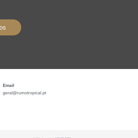
os
Email
geral@rumotropical.pt