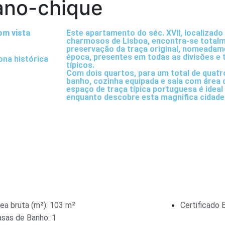
bano-chique
om vista
Este apartamento do séc. XVII, localizad
charmosos de Lisboa, encontra-se totalm
preservação da traça original, nomeadam
época, presentes em todas as divisões e 
ona histórica
típicos.
Com dois quartos, para um total de quatr
banho, cozinha equipada e sala com área d
espaço de traça típica portuguesa é ideal 
enquanto descobre esta magnifica cidade
ea bruta (m²): 103 m²
Certificado 
asas de Banho: 1