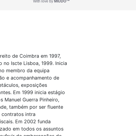
With love by
MIUDO™
ireito de Coimbra em 1997,
no Iscte Lisboa, 1999. Inicia
omo membro da equipa
ação e acompanhamento de
petáculos, exposições
antes. Em 1999 inicia estágio
 Manuel Guerra Pinheiro,
nde, também por ser fluente
 contratos intra
fiscais. Em 2002 funda
lizado em todos os assuntos